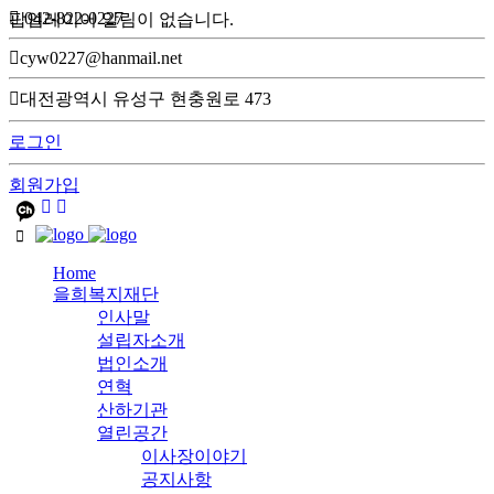
042-822-0227
팝업레이어 알림이 없습니다.
cyw0227@hanmail.net
대전광역시 유성구 현충원로 473
로그인
회원가입
Home
을희복지재단
인사말
설립자소개
법인소개
연혁
산하기관
열린공간
이사장이야기
공지사항