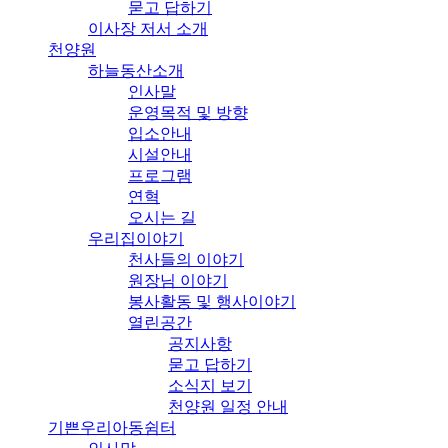
묻고 답하기
이사장 저서 소개
천양원
하늘동산소개
인사말
운영목적 및 방향
입소안내
시설안내
프로그램
연혁
오시는 길
우리집이야기
천사들의 이야기
원장님 이야기
봉사활동 및 행사이야기
열린공간
공지사항
묻고 답하기
소식지 보기
천양원 일정 안내
기쁜우리아동쉼터